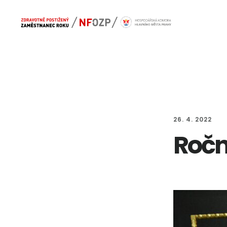
Skip
Skip
Main
to
to
navigation
content
footer
26. 4. 2022
Ročn