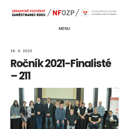
Skip
Skip
Main
to
to
navigation
content
footer
MENU
26. 4. 2022
Ročník 2021-Finalisté
– 211