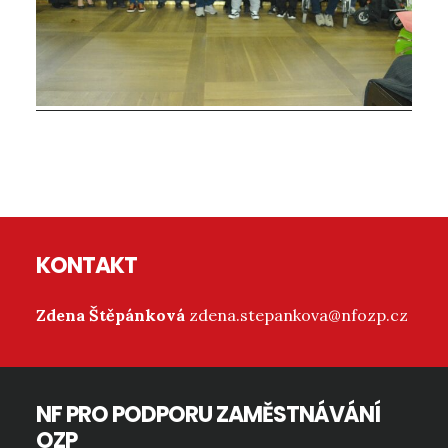
Reader
Interactions
Footer
KONTAKT
Zdena Štěpánková
zdena.stepankova@nfozp.cz
NF PRO PODPORU ZAMĚSTNÁVÁNÍ
OZP