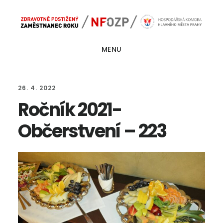
Skip
Skip
Main
to
to
navigation
content
footer
MENU
26. 4. 2022
Ročník 2021-
Občerstvení – 223