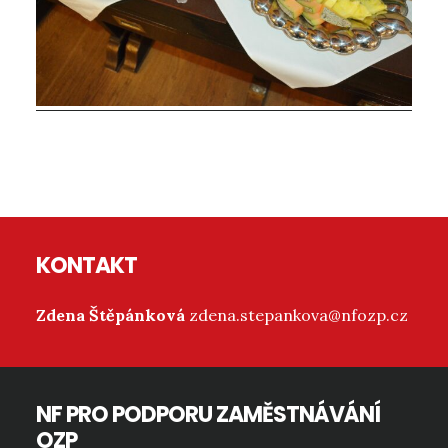
Reader
Interactions
Footer
KONTAKT
Zdena Štěpánková
zdena.stepankova@nfozp.cz
NF PRO PODPORU ZAMĚSTNÁVÁNÍ
OZP