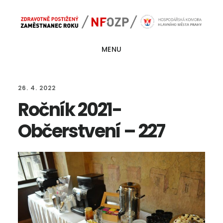
Skip
Skip
Main
to
to
navigation
content
footer
MENU
26. 4. 2022
Ročník 2021-
Občerstvení – 227