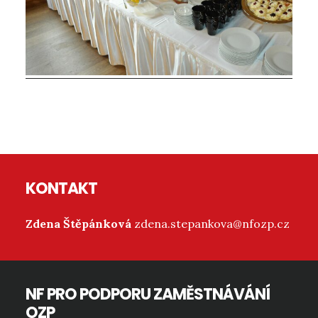
Reader
Interactions
Footer
KONTAKT
Zdena Štěpánková
zdena.stepankova@nfozp.cz
NF PRO PODPORU ZAMĚSTNÁVÁNÍ
OZP