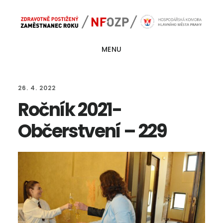
Skip
Skip
Main
to
to
navigation
content
footer
MENU
26. 4. 2022
Ročník 2021-
Občerstvení – 229