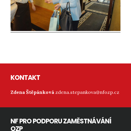
Reader
Interactions
Footer
KONTAKT
Zdena Štěpánková
zdena.stepankova@nfozp.cz
NF PRO PODPORU ZAMĚSTNÁVÁNÍ
OZP