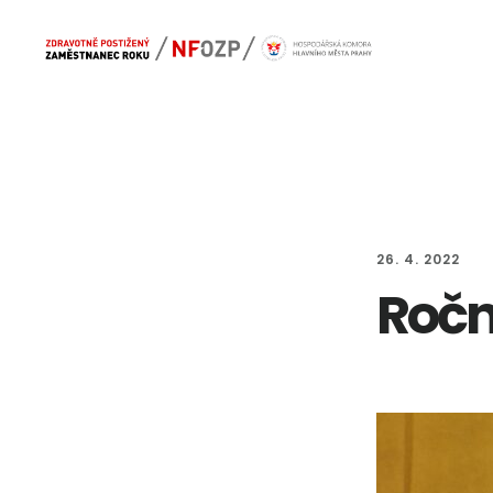
Skip
Skip
Main
to
to
navigation
content
footer
26. 4. 2022
Ročn