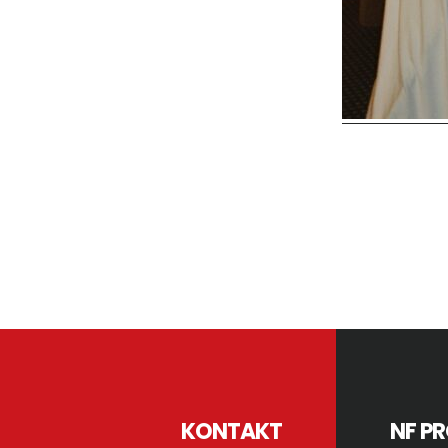
Reader
Interactions
Footer
KONTAKT
NF P