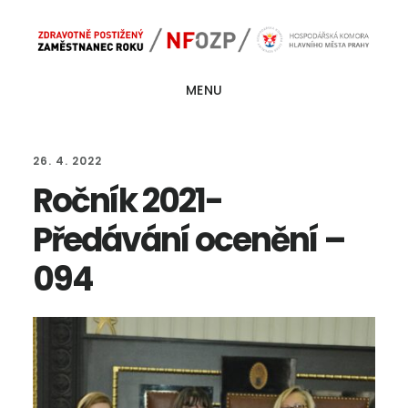
Skip
Skip
Main
to
to
navigation
content
footer
MENU
26. 4. 2022
Ročník 2021-
Předávání ocenění –
094