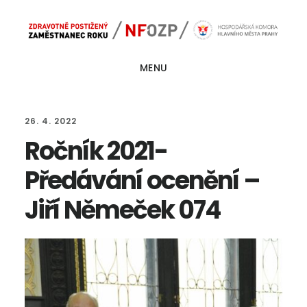
Skip
Skip
Main
to
to
navigation
content
footer
MENU
26. 4. 2022
Ročník 2021-
Předávání ocenění –
Jiří Němeček 074