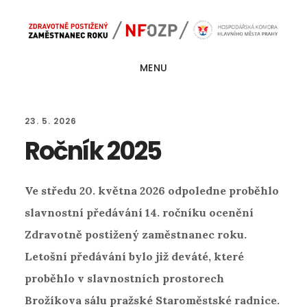
Skip
Skip
Main
to
to
navigation
content
footer
MENU
23. 5. 2026
Ročník 2025
Ve středu 20. května 2026 odpoledne proběhlo
slavnostní předávání 14. ročníku ocenění
Zdravotně postižený zaměstnanec roku.
Letošní předávání bylo již deváté, které
proběhlo v slavnostních prostorech
Brožíkova sálu pražské Staroměstské radnice.