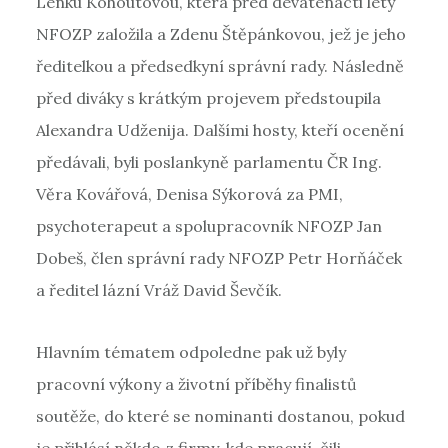
Lenku Kohoutovou, která před devatenácti lety
NFOZP založila a Zdenu Štěpánkovou, jež je jeho
ředitelkou a předsedkyní správní rady. Následně
před diváky s krátkým projevem předstoupila
Alexandra Udženija. Dalšími hosty, kteří ocenění
předávali, byli poslankyně parlamentu ČR Ing.
Věra Kovářová, Denisa Sýkorová za PMI,
psychoterapeut a spolupracovník NFOZP Jan
Dobeš, člen správní rady NFOZP Petr Horňáček
a ředitel lázní Vráž David Ševčík.
Hlavním tématem odpoledne pak už byly
pracovní výkony a životní příběhy finalistů
soutěže, do které se nominanti dostanou, pokud
je přihlásí někdo z firmy, kde pracují, čili