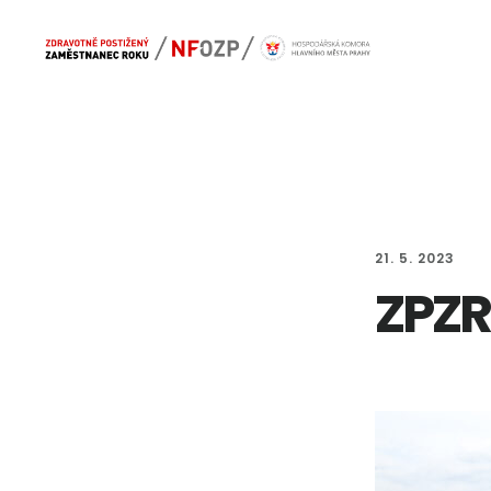
Skip
Skip
Main
to
to
navigation
content
footer
21. 5. 2023
ZPZR