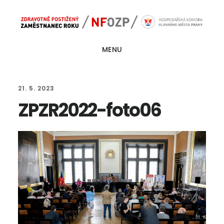
Skip
Skip
Main
to
to
navigation
content
footer
MENU
21. 5. 2023
ZPZR2022-foto06