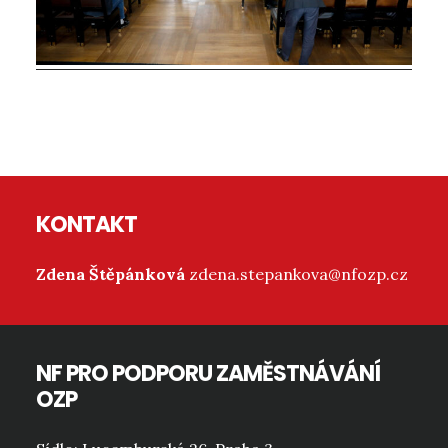
Reader
Interactions
Footer
KONTAKT
Zdena Štěpánková
zdena.stepankova@nfozp.cz
NF PRO PODPORU ZAMĚSTNÁVÁNÍ
OZP