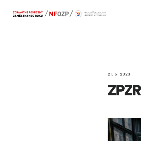
Skip
Skip
Main
to
to
navigation
content
footer
21. 5. 2023
ZPZR