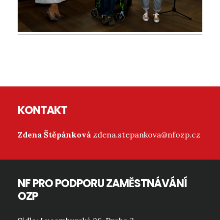
Reader
Interactions
Footer
KONTAKT
Zdena Štěpánková
zdena.stepankova@nfozp.cz
NF PRO PODPORU ZAMĚSTNÁVÁNÍ
OZP