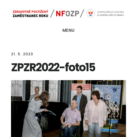
Skip
Skip
Main
to
to
navigation
content
footer
MENU
21. 5. 2023
ZPZR2022-foto15