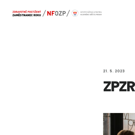
Skip
Skip
Main
to
to
navigation
content
footer
21. 5. 2023
ZPZR