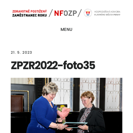
Skip
Skip
Main
to
to
navigation
content
footer
MENU
21. 5. 2023
ZPZR2022-foto35