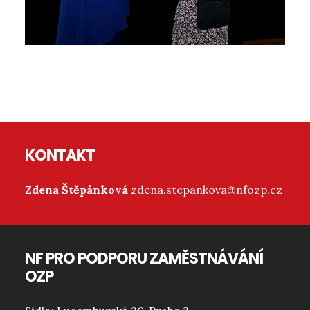
Reader
Interactions
Footer
KONTAKT
Zdena Štěpánková
zdena.stepankova@nfozp.cz
NF PRO PODPORU ZAMĚSTNÁVÁNÍ
OZP