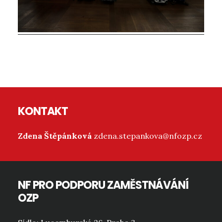
Reader
Interactions
Footer
KONTAKT
Zdena Štěpánková
zdena.stepankova@nfozp.cz
NF PRO PODPORU ZAMĚSTNÁVÁNÍ
OZP