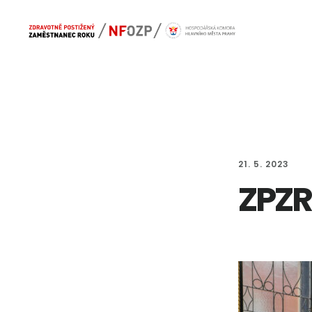
Skip
Skip
Main
to
to
navigation
content
footer
21. 5. 2023
ZPZR