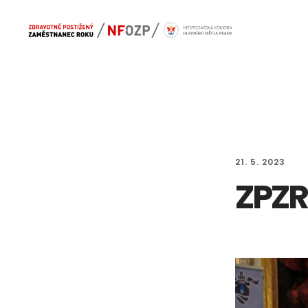
Skip
Skip
Main
to
to
navigation
content
footer
21. 5. 2023
ZPZR