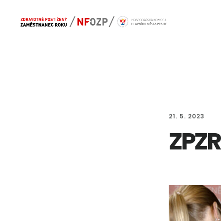
Skip
Skip
Main
to
to
navigation
content
footer
21. 5. 2023
ZPZR