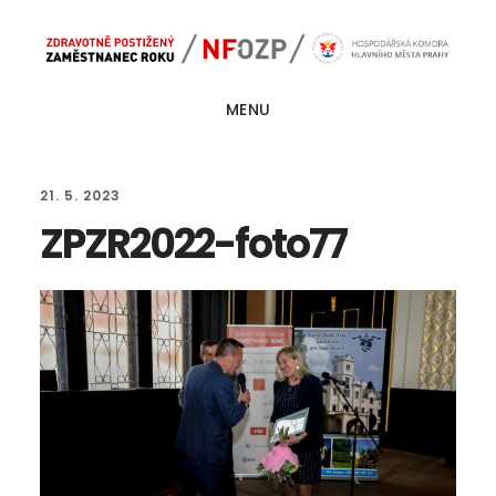
Skip
Skip
Main
to
to
navigation
content
footer
MENU
21. 5. 2023
ZPZR2022-foto77