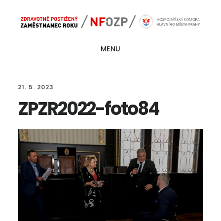
Skip
Skip
Main
to
to
navigation
content
footer
MENU
21. 5. 2023
ZPZR2022-foto84