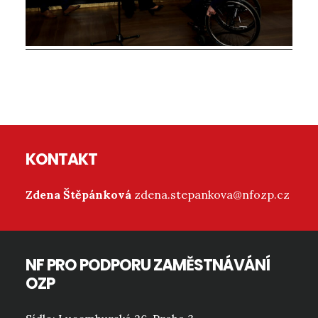
Reader
Interactions
Footer
KONTAKT
Zdena Štěpánková
zdena.stepankova@nfozp.cz
NF PRO PODPORU ZAMĚSTNÁVÁNÍ
OZP