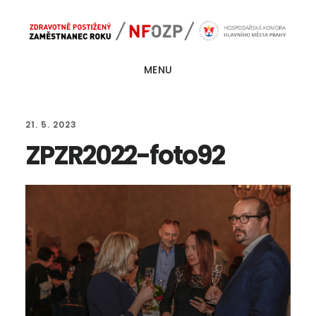
Skip
Skip
Main
to
to
navigation
content
footer
MENU
21. 5. 2023
ZPZR2022-foto92