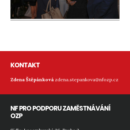
Reader
Interactions
Footer
KONTAKT
Zdena Štěpánková
zdena.stepankova@nfozp.cz
NF PRO PODPORU ZAMĚSTNÁVÁNÍ
OZP