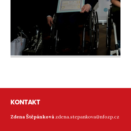
Reader
Interactions
Footer
KONTAKT
Zdena Štěpánková
zdena.stepankova@nfozp.cz