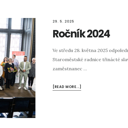
29. 5. 2025
Ročník 2024
Ve středu 28. května 2025 odpoled
Staroměstské radnice třinácté sl
zaměstnanec …
[READ MORE...]
ABOUT
ROČNÍK
2024