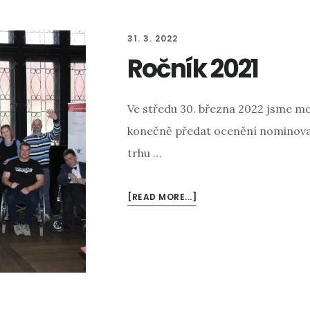
31. 3. 2022
Ročník 2021
Ve středu 30. března 2022 jsme m
konečně předat ocenění nominov
trhu …
[READ MORE...]
ABOUT
ROČNÍK
2021