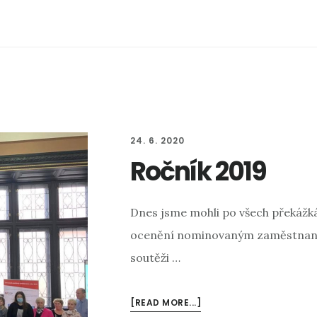
24. 6. 2020
Ročník 2019
Dnes jsme mohli po všech překáž
ocenění nominovaným zaměstnanc
soutěži …
[READ MORE...]
ABOUT