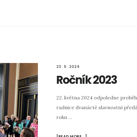
23. 5. 2024
Ročník 2023
22. května 2024 odpoledne proběh
radnice dvanácté slavnostní před
roku …
[READ MORE...]
ABOUT