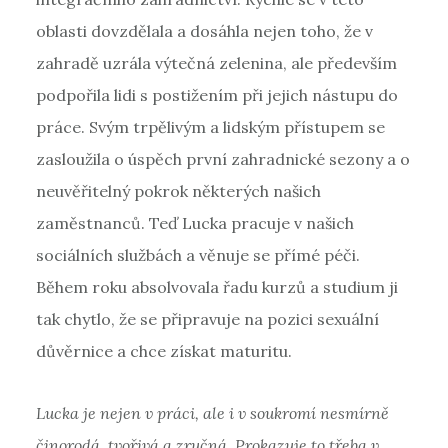
oblasti dovzdělala a dosáhla nejen toho, že v
zahradě uzrála výtečná zelenina, ale především
podpořila lidi s postižením při jejich nástupu do
práce. Svým trpělivým a lidským přístupem se
zasloužila o úspěch první zahradnické sezony a o
neuvěřitelný pokrok některých našich
zaměstnanců. Teď Lucka pracuje v našich
sociálních službách a věnuje se přímé péči.
Během roku absolvovala řadu kurzů a studium ji
tak chytlo, že se připravuje na pozici sexuální
důvěrnice a chce získat maturitu.
Lucka je nejen v práci, ale i v soukromí nesmírně
činorodá, tvořivá a zručná. Prokazuje to třeba v