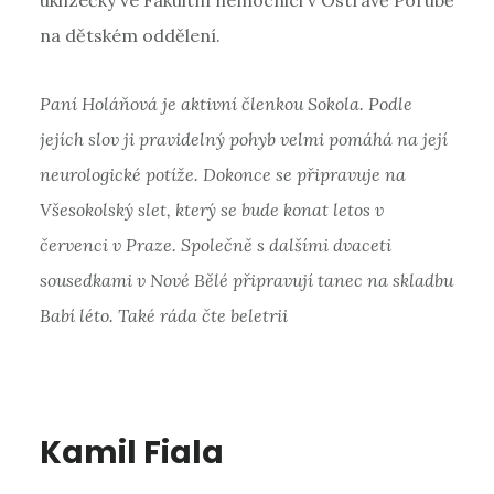
uklízečky ve Fakultní nemocnici v Ostravě Porubě
na dětském oddělení.
Paní Holáňová je aktivní členkou Sokola. Podle
jejích slov ji pravidelný pohyb velmi pomáhá na její
neurologické potíže. Dokonce se připravuje na
Všesokolský slet, který se bude konat letos v
červenci v Praze. Společně s dalšími dvaceti
sousedkami v Nové Bělé připravují tanec na skladbu
Babí léto. Také ráda čte beletrii
Kamil Fiala