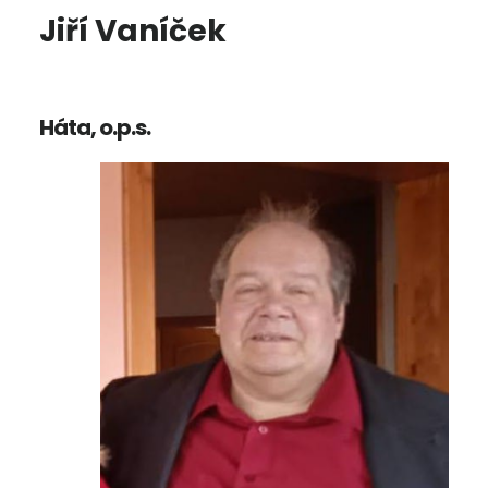
Jiří Vaníček
Háta, o.p.s.