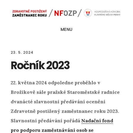
Skip
Skip
Main
to
to
navigation
content
footer
MENU
23. 5. 2024
Ročník 2023
22. května 2024 odpoledne proběhlo v
Brožíkově sále pražské Staroměstské radnice
dvanácté slavnostní předávání ocenění
Zdravotně postižený zaměstnanec roku 2023.
Slavnostní předávání pořádá
Nadační fond
pro podporu zaměstnávání osob se