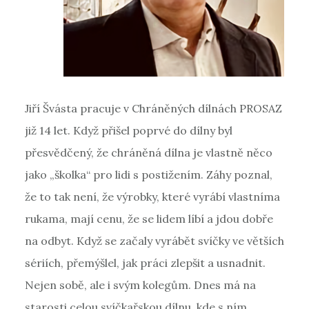
Jiří Švásta pracuje v Chráněných dílnách PROSAZ
již 14 let. Když přišel poprvé do dílny byl
přesvědčený, že chráněná dílna je vlastně něco
jako „školka“ pro lidi s postižením. Záhy poznal,
že to tak není, že výrobky, které vyrábí vlastníma
rukama, mají cenu, že se lidem líbí a jdou dobře
na odbyt. Když se začaly vyrábět svíčky ve větších
sériích, přemýšlel, jak práci zlepšit a usnadnit.
Nejen sobě, ale i svým kolegům. Dnes má na
starosti celou svíčkařskou dílnu, kde s ním