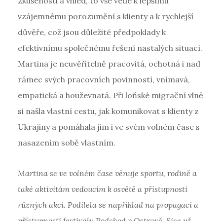
zkušenosti a vhled, to vše vede k lepšímu
vzájemnému porozumění s klienty a k rychlejší
důvěře, což jsou důležité předpoklady k
efektivnímu společnému řešení nastalých situací.
Martina je neuvěřitelně pracovitá, ochotná i nad
rámec svých pracovních povinností, vnímavá,
empatická a houževnatá. Při loňské migrační vlně
si našla vlastní cestu, jak komunikovat s klienty z
Ukrajiny a pomáhala jim i ve svém volném čase s
nasazením sobě vlastním.
Martina se ve volném čase věnuje sportu, rodině a
také aktivitám vedoucím k osvětě a přístupnosti
různých akcí. Podílela se například na propagaci a
přístupnosti festivalu Podchod v Ostravě. Sice už