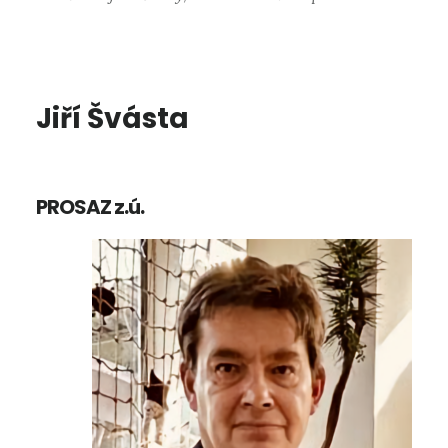
Jiří Švásta
PROSAZ z.ú.