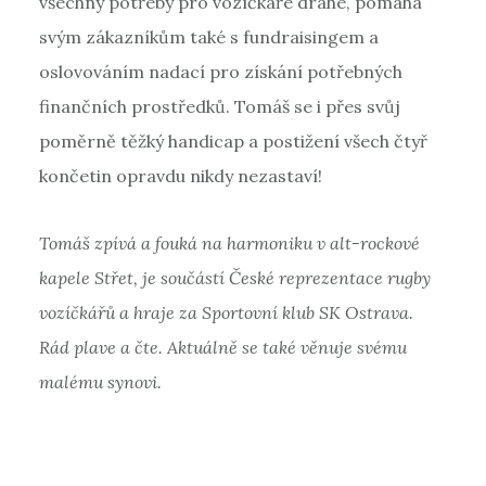
všechny potřeby pro vozíčkáře drahé, pomáhá
svým zákazníkům také s fundraisingem a
oslovováním nadací pro získání potřebných
finančních prostředků. Tomáš se i přes svůj
poměrně těžký handicap a postižení všech čtyř
končetin opravdu nikdy nezastaví!
Tomáš zpívá a fouká na harmoniku v alt-rockové
kapele Střet, je součástí České reprezentace rugby
vozíčkářů a hraje za Sportovní klub SK Ostrava.
Rád plave a čte. Aktuálně se také věnuje svému
malému synovi.