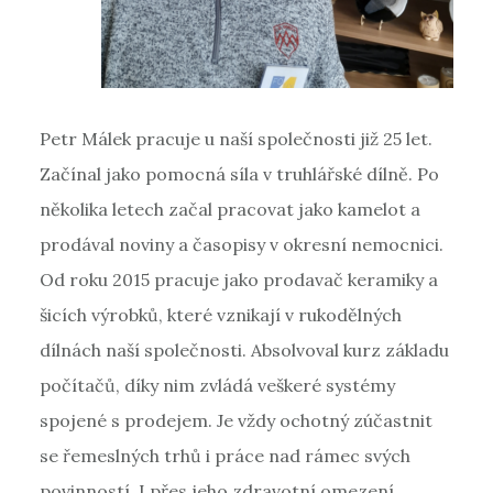
Petr Málek pracuje u naší společnosti již 25 let.
Začínal jako pomocná síla v truhlářské dílně. Po
několika letech začal pracovat jako kamelot a
prodával noviny a časopisy v okresní nemocnici.
Od roku 2015 pracuje jako prodavač keramiky a
šicích výrobků, které vznikají v rukodělných
dílnách naší společnosti. Absolvoval kurz základu
počítačů, díky nim zvládá veškeré systémy
spojené s prodejem. Je vždy ochotný zúčastnit
se řemeslných trhů i práce nad rámec svých
povinností. I přes jeho zdravotní omezení