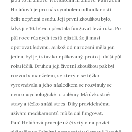
jsou to hrdinové. Neviditelní hrdinové. Paní Soňa
Holáňová je pro nás symbolem odhodlanosti
čelit nepřízni osudu. Její první zkouškou bylo,
když ji v 16. letech přestala fungovat levá ruka. Po
půl roce různých testů zjistili, že ji musí
operovat ledvinu. Jelikož od narození měla jen
jednu, byl její stav komplikovaný, proto ji další půl
roku léčili. Druhou její životní zkouškou pak byl
rozvod s manželem, se kterým se těžko
vyrovnávala a jeho následkem se rozvinuly se
neuropsychologické problémy. Má úzkostné
stavy a těžko snáší stres. Díky pravidelnému
užívání medikamentů může dál fungovat.
Paní Holáňová pracuje už čtvrtým na pozici