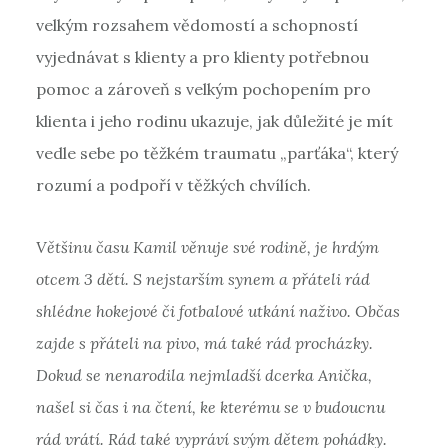
velkým rozsahem vědomostí a schopností
vyjednávat s klienty a pro klienty potřebnou
pomoc a zároveň s velkým pochopením pro
klienta i jeho rodinu ukazuje, jak důležité je mít
vedle sebe po těžkém traumatu „parťáka“, který
rozumí a podpoří v těžkých chvílích.
Většinu času Kamil věnuje své rodině, je hrdým
otcem 3 dětí. S nejstarším synem a přáteli rád
shlédne hokejové či fotbalové utkání naživo. Občas
zajde s přáteli na pivo, má také rád procházky.
Dokud se nenarodila nejmladší dcerka Anička,
našel si čas i na čtení, ke kterému se v budoucnu
rád vrátí. Rád také vypráví svým dětem pohádky.