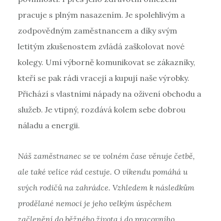
pracuje s plným nasazením. Je spolehlivým a
zodpovědným zaměstnancem a díky svým
letitým zkušenostem zvládá zaškolovat nové
kolegy. Umí výborně komunikovat se zákazníky,
kteří se pak rádi vracejí a kupují naše výrobky.
Přichází s vlastními nápady na oživení obchodu a
služeb. Je vtipný, rozdává kolem sebe dobrou
náladu a energii.
Náš zaměstnanec se ve volném čase věnuje četbě,
ale také velice rád cestuje. O víkendu pomáhá u
svých rodičů na zahrádce. Vzhledem k následkům
prodělané nemoci je jeho velkým úspěchem
začlenění do běžného života i do pracovního