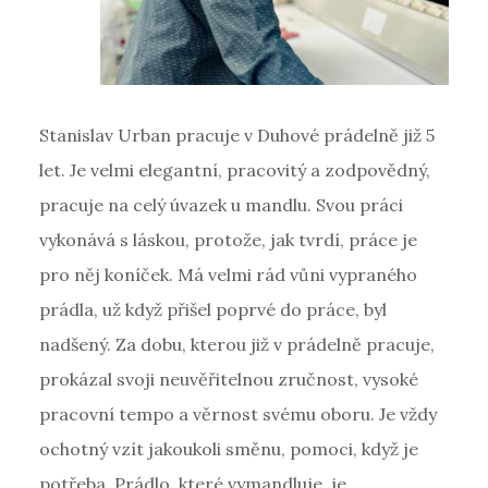
Stanislav Urban pracuje v Duhové prádelně již 5
let. Je velmi elegantní, pracovitý a zodpovědný,
pracuje na celý úvazek u mandlu. Svou práci
vykonává s láskou, protože, jak tvrdí, práce je
pro něj koníček. Má velmi rád vůni vypraného
prádla, už když přišel poprvé do práce, byl
nadšený. Za dobu, kterou již v prádelně pracuje,
prokázal svoji neuvěřitelnou zručnost, vysoké
pracovní tempo a věrnost svému oboru. Je vždy
ochotný vzít jakoukoli směnu, pomoci, když je
potřeba. Prádlo, které vymandluje, je