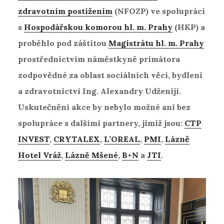
zdravotním postižením
(NFOZP) ve spolupráci
s
Hospodářskou komorou hl. m. Prahy
(HKP) a
proběhlo pod záštitou
Magistrátu hl. m. Prahy
prostřednictvím náměstkyně primátora
zodpovědné za oblast sociálních věcí, bydlení
a zdravotnictví Ing. Alexandry Udženiji.
Uskutečnění akce by nebylo možné ani bez
spolupráce s dalšími partnery, jimiž jsou:
CTP
INVEST
,
CRYTALEX
,
L’OREAL
,
PMI
,
Lázně
Hotel Vráž
,
Lázně Mšené
,
B+N
a
JTI
.